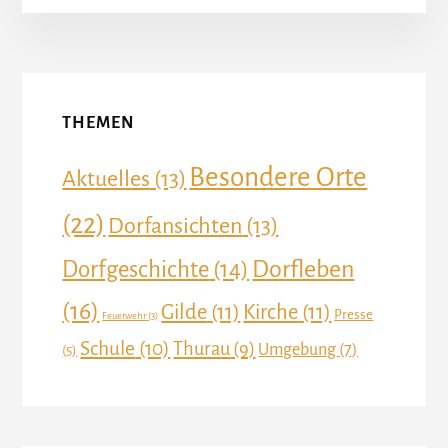
More
Content
THEMEN
Besondere Orte
Aktuelles
(13)
(22)
Dorfansichten
(13)
Dorfleben
Dorfgeschichte
(14)
(16)
Gilde
(11)
Kirche
(11)
Presse
Feuerwehr
(3)
Schule
(10)
Thurau
(9)
Umgebung
(7)
(5)