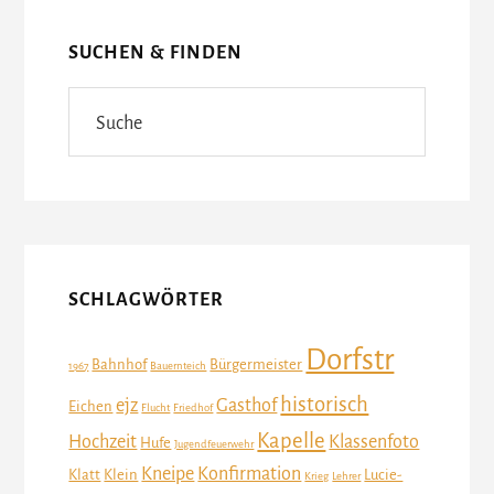
SUCHEN & FINDEN
Suche
SCHLAGWÖRTER
Dorfstr
Bahnhof
Bürgermeister
1967
Bauernteich
historisch
ejz
Gasthof
Eichen
Flucht
Friedhof
Kapelle
Hochzeit
Klassenfoto
Hufe
Jugendfeuerwehr
Kneipe
Konfirmation
Klatt
Klein
Lucie-
Krieg
Lehrer