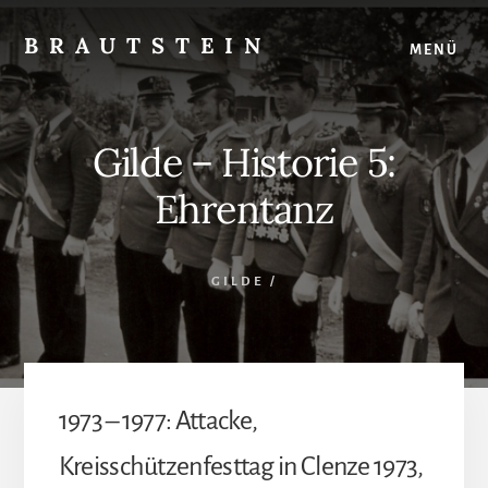
Skip
Skip
to
to
BRAUTSTEIN
MENÜ
content
footer
Woltersdorf
(Nds.)
|
Gilde – Historie 5:
Dorfarchiv
-
Ehrentanz
Geschichte
-
Schützengilde
GILDE
/
1973 – 1977: Attacke,
Kreisschützenfesttag in Clenze 1973,