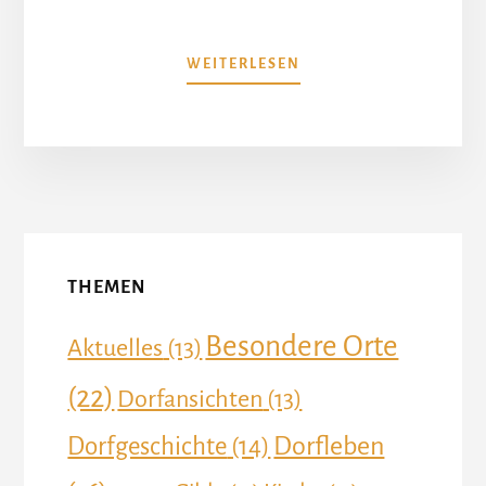
ÜBERBURGWOLTER
WEITERLESEN
–
DIE
WASSERBURG
More
Content
THEMEN
Besondere Orte
Aktuelles
(13)
(22)
Dorfansichten
(13)
Dorfleben
Dorfgeschichte
(14)