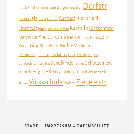
Dorfstr
Bahnhof
Bürgermeister
1967
Bauernteich
historisch
ejz
Gasthof
Eichen
Flucht
Friedhof
Kapelle
Hochzeit
Klassenfoto
Hufe
Jugendfeuerwehr
Kneipe
Konfirmation
Klatt
Klein
Lucie-
Krieg
Lehrer
Lühr
Mühle
Kanal
Milchbank
Mühlenteich
Oerenburg
Pastor
Pilzfabrik
Post
Ritter
Sagen
Schulkinder
Schützenfest
Schlachter
Schulbau
Schulz
Schützengilde
Schützenverein
Schützenkönig
Volksschule
Ziegeleistr
Wolter
Slawen
START
IMPRESSUM – DATENSCHUTZ