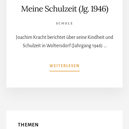
Meine Schulzeit (Jg. 1946)
SCHULE
Joachim Kracht berichtet über seine Kindheit und
Schulzeit in Woltersdorf (Jahrgang 1946) …
ÜBERMEINE
WEITERLESEN
SCHULZEIT
(JG.
1946)
More
Content
THEMEN