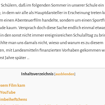
 Schülern, daß im folgenden Sommer in unserer Schule ein
 in dem wir alle als Hauptdarsteller in Erscheinung treten 
 um einen Abenteuerfilm handelte, sondern um einen Sportfi
ude kaum. Versprach doch diese Sache endlich einmal etwa
n den sonst nicht immer ereignisreichen Schulalltag zu bri
ählte man uns damals nicht, wieso und warum es zu diesem
en, mit Landesmitteln finanzierten Vorhaben gekommen wa
rst Jahre später …
Inhaltsverzeichnis
[
ausblenden
]
iesem Film kam
i YouTube
ilmbeiheftchens