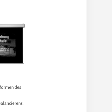
sformen des
Balancierens.