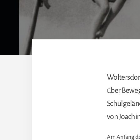
Woltersdorf
über Beweg
Schulgeländ
von Joachi
Am Anfang des