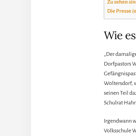
Zu sehen sin
Die Presse (
Wie es
„Der damalige
Dorfpastors We
Gefängnispast
Woltersdorf, 
seinen Teil da
Schulrat Hahn 
Irgendwann wu
Volksschule W