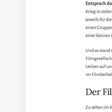
Entsprach do
Krieg in viel
jeweils für di
einen Gruppe
einer kleinen
Und so stand
Filmgesellsch
Uelzen auf un
im Filmbeihef
Der Fi
Zu sehen im K