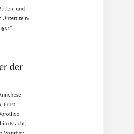
 „Boden- und
 Untertiteln:
ngen“,
er der
 Anneliese
, Ernst
Dorothee
chim Kracht,
en Manthey,