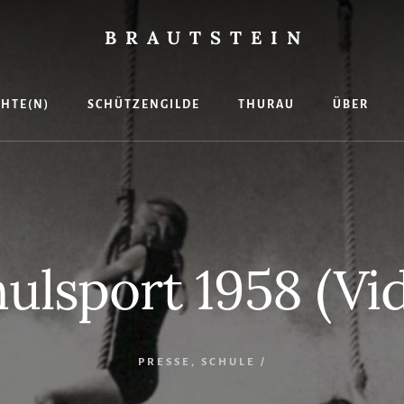
BRAUTSTEIN
rf
CHTE(N)
SCHÜTZENGILDE
THURAU
ÜBER
v
e
ilde
ulsport 1958 (Vi
PRESSE
,
SCHULE
/