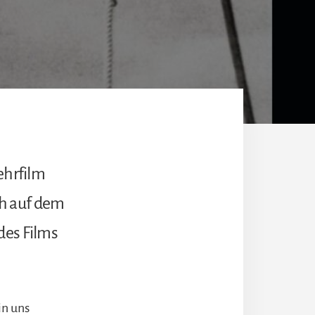
ehrfilm
eh auf dem
des Films
in uns