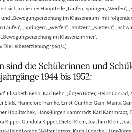
ert sich in die drei Hauptteile „Laufen, Springen, Werfen“,
 und „Bewegungserziehung im Klassenraum“ mit folgenden
Laufen“, „Springen“, „Werfen“, „Stützen“, „Klettern“, „Schwi
“, „Bewegungserziehung im Klassenzimmer“.
n: Die Leibeserziehung 1960/4)
n sind die Schülerinnen und Schül
jahrgänge 1944 bis 1952:
orf, Elisabeth Behn, Karl Behn, Jürgen Bitter, Heinz Conrad,
ter Elaß, Hannelore Främke, Ernst-Günther Gain, Marita Gain
ther Hoplitschek, Hans-Jürgen Kammradt, Karl Kammradt, 
ka Kipper, Gundula Kipper, Dieter Klein, Joachim Klein, Joa
Karl-Heinz Lorenz, Walter Lorenz, Karla Lüdecke, Hans-Jürg