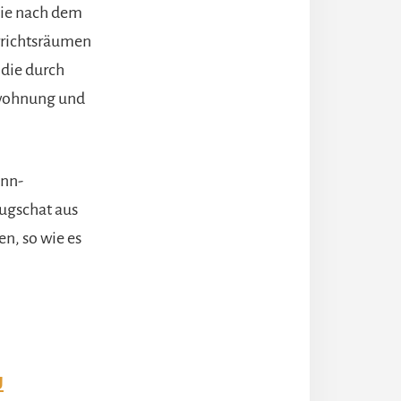
ie nach dem
errichtsräumen
, die durch
rwohnung und
ann-
ugschat aus
n, so wie es
U