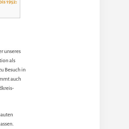
is 1952:
er unseres
tion als
zu Besuch in
timmt auch
dkreis-
bauten
lassen.