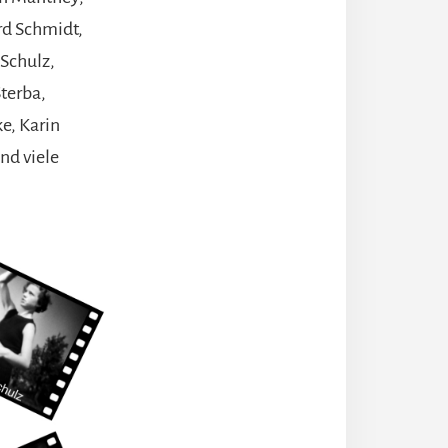
rd Schmidt,
 Schulz,
Sterba,
ke, Karin
nd viele