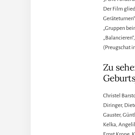
Der Film glied
Geräteturnen“
„Gruppen beim 
„Balancieren
(Preugschat i
Zu sehe
Geburts
Christel Barst
Diringer, Die
Gauster, Gün
Kelka, Angeli
Ernst Krone, 