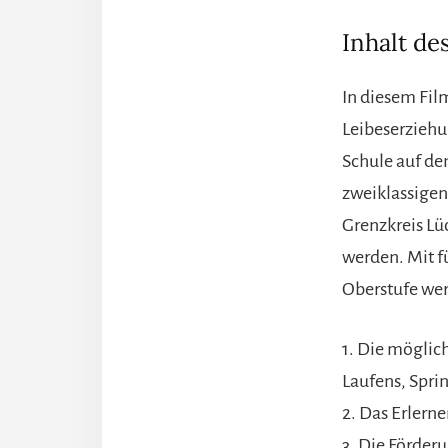
Inhalt de
In diesem Film
Leibeserziehu
Schule auf de
zweiklassigen
Grenzkreis L
werden. Mit f
Oberstufe wer
1. Die mögli
Laufens, Spri
2. Das Erlerne
3. Die Förder