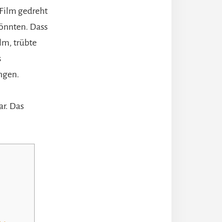
 Film gedreht
könnten. Dass
lm, trübte
s
ngen.
r. Das