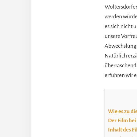
Woltersdorfer
werden würde,
es sich nicht
unsere Vorfre
Abwechslung i
Natürlich erz
überraschend
erfuhren wir e
Wie es zu d
Der Film be
Inhalt des F