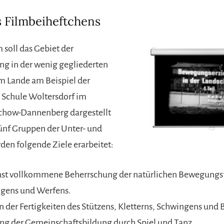
s Filmbeiheftchens
 soll das Gebiet der
ng in der wenig gegliederten
m Lande am Beispiel der
 Schule Woltersdorf im
üchow-Dannenberg dargestellt
ünf Gruppen der Unter- und
den folgende Ziele erarbeitet:
chst vollkommene Beherrschung der natürlichen Bewegung
ngens und Werfens.
n der Fertigkeiten des Stützens, Kletterns, Schwingens und 
ung der Gemeinschaftsbildung durch Spiel und Tanz.