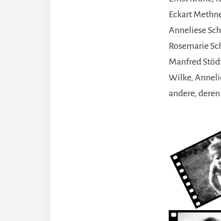
Eckart Methne
Anneliese Sch
Rosemarie Schu
Manfred Stödte
Wilke, Annelie
andere, dere