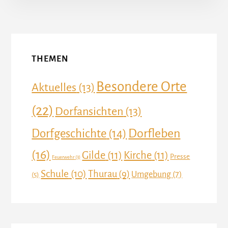
More
Content
THEMEN
Besondere Orte
Aktuelles
(13)
(22)
Dorfansichten
(13)
Dorfleben
Dorfgeschichte
(14)
(16)
Gilde
(11)
Kirche
(11)
Presse
Feuerwehr
(3)
Schule
(10)
Thurau
(9)
Umgebung
(7)
(5)