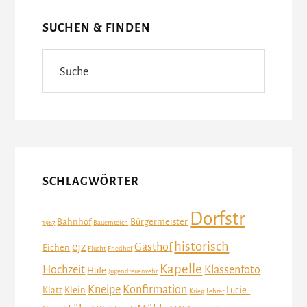
SUCHEN & FINDEN
Suche
SCHLAGWÖRTER
Dorfstr
Bahnhof
Bürgermeister
1967
Bauernteich
historisch
ejz
Gasthof
Eichen
Flucht
Friedhof
Kapelle
Hochzeit
Klassenfoto
Hufe
Jugendfeuerwehr
Kneipe
Konfirmation
Klatt
Klein
Lucie-
Krieg
Lehrer