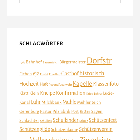
SCHLAGWÖRTER
Dorfstr
Bahnhof
Bürgermeister
1967
Bauernteich
historisch
ejz
Gasthof
Eichen
Flucht
Friedhof
Kapelle
Hochzeit
Klassenfoto
Hufe
Jugendfeuerwehr
Kneipe
Konfirmation
Klatt
Klein
Lucie-
Krieg
Lehrer
Lühr
Mühle
Kanal
Milchbank
Mühlenteich
Oerenburg
Pastor
Pilzfabrik
Post
Ritter
Sagen
Schulkinder
Schützenfest
Schlachter
Schulbau
Schulz
Schützengilde
Schützenverein
Schützenkönig