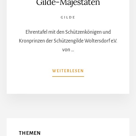
Gilde-Majestäten
GILDE
Ehrentafel mit den Schützenkönigen und
Kronprinzen der Schützengilde Woltersdorf e.V.
von …
ÜBERGILDE-
WEITERLESEN
MAJESTÄTEN
More
Content
THEMEN