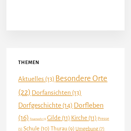
More
Content
THEMEN
Besondere Orte
Aktuelles
(13)
(22)
Dorfansichten
(13)
Dorfleben
Dorfgeschichte
(14)
(16)
Gilde
(11)
Kirche
(11)
Presse
Feuerwehr
(3)
Schule
(10)
Thurau
(9)
Umgebung
(7)
(5)