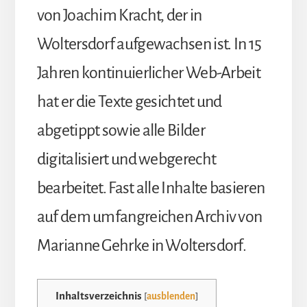
von Joachim Kracht, der in
Woltersdorf aufgewachsen ist. In 15
Jahren kontinuierlicher Web-Arbeit
hat er die Texte gesichtet und
abgetippt sowie alle Bilder
digitalisiert und webgerecht
bearbeitet. Fast alle Inhalte basieren
auf dem umfangreichen Archiv von
Marianne Gehrke in Woltersdorf.
Inhaltsverzeichnis
[
ausblenden
]