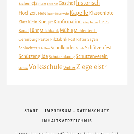
historisch
ejz
Gasthof
Eichen
Flucht
Friedhof
Kapelle
Hochzeit
Klassenfoto
Hufe
Jugendfeuerwehr
Kneipe
Konfirmation
Klatt
Klein
Lucie-
Krieg
Lehrer
Lühr
Mühle
Kanal
Milchbank
Mühlenteich
Oerenburg
Pastor
Pilzfabrik
Post
Ritter
Sagen
Schulkinder
Schützenfest
Schlachter
Schulbau
Schulz
Schützengilde
Schützenverein
Schützenkönig
Volksschule
Ziegeleistr
Wolter
Slawen
START
IMPRESSUM – DATENSCHUTZ
INHALTSVERZEICHNIS