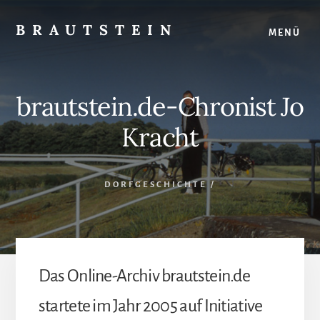
Skip
Skip
to
to
BRAUTSTEIN
MENÜ
content
footer
Woltersdorf
(Nds.)
|
brautstein.de-Chronist Jo
Dorfarchiv
-
Kracht
Geschichte
-
Schützengilde
DORFGESCHICHTE
/
Das Online-Archiv brautstein.de
startete im Jahr 2005 auf Initiative